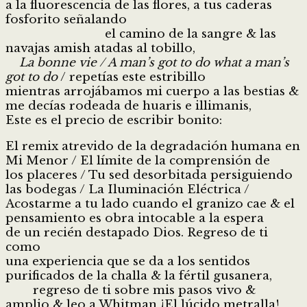
a la fluorescencia de las flores, a tus caderas
fosforito señalando
el camino de la sangre & las
navajas amish atadas al tobillo,
La bonne vie / A man’s got to do what a man’s
got to do
/ repetías este estribillo
mientras arrojábamos mi cuerpo a las bestias &
me decías rodeada de huaris e illimanis,
Este es el precio de escribir bonito:
El remix atrevido de la degradación humana en
Mi Menor / El límite de la comprensión de
los placeres / Tu sed desorbitada persiguiendo
las bodegas / La Iluminación Eléctrica /
Acostarme a tu lado cuando el granizo cae & el
pensamiento es obra intocable a la espera
de un recién destapado Dios. Regreso de ti
como
una experiencia que se da a los sentidos
purificados de la challa & la fértil gusanera,
regreso de ti sobre mis pasos vivo &
amplio & leo a Whitman ¡El lúcido metralla!