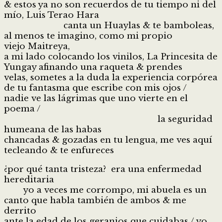
& estos ya no son recuerdos de tu tiempo ni del
mío, Luis Terao Hara
canta un Huaylas & te bamboleas,
al menos te imagino, como mi propio
viejo Maitreya,
a mi lado colocando los vinilos, La Princesita de
Yungay afinando una raqueta & prendes
velas, sometes a la duda la experiencia corpórea
de tu fantasma que escribe con mis ojos /
nadie ve las lágrimas que uno vierte en el
poema /
la seguridad
humeana de las habas
chancadas & gozadas en tu lengua, me ves aquí
tecleando & te enfureces
¿por qué tanta tristeza? era una enfermedad
hereditaria
yo a veces me corrompo, mi abuela es un
canto que habla también de ambos & me
derrito
ante la edad de los geranios que cuidabas / yo