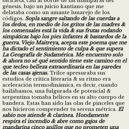
bicicleta, casi al borde de las mamparas del
génesis, bajo un juicio kantiano que me
delataba como un amante lunarejo de los
códigos.
Sopla sangre saltando de las cuerdas a
los dedos, en medio de los gritos de las madres &
los comensales está la vida & sus frutas rodando
simpáticas bajo los pies infantes & bastardos de la
guerra. Viejo Maitreya, acepta este poema que me
ha dictado el sentimiento de culpa & que supera
La Geografía de Sudamérica. Me encuentro solo
& ahora no sé qué sentido tiene este camino en el
que tecleo belleza extraordinaria en las paredes
de las casas ajenas.
Trilce apresuraba sus
estudios de crítica literaria & su ritmo era
aceleración termodinámica, es decir, cuando
bailábamos, una fulgurada de potencial &
serpentina tomaba hélices en su alto cuerpo de
bandera. Estas han sido las olas de pinceles que
nos hicieron comprender tu serena métrica.
El
sabio nos atiende & clarinea. Hondamente
respira el incendio & abre como gajos de
mandarina cinco anillos que no prometen una