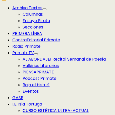
Menú
Archivo Textos
principal
Columnas
Ensayo Pirata
Secciones
PR1MERA LÍNEA
ContraEditorial Primate
Radio Primate
PrimateTV
AL ABORDAJE! Recital Semanal de Poesía
Valkirias Literarias
PIENSAPRIMATE
Podcast Primate
Bajo el bisturí
Eventos
GASB
I.E. Isla Tortuga
CURSO ESTÉTICA ULTRA-ACTUAL