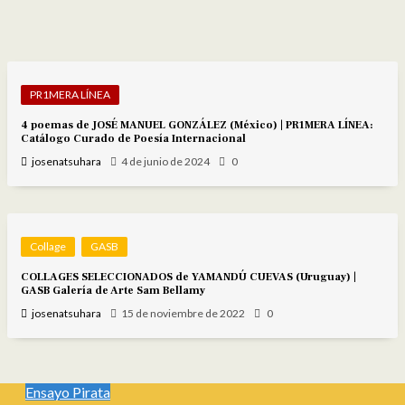
Siguiente episodio
PR1MERA LÍNEA
4 poemas de JOSÉ MANUEL GONZÁLEZ (México) | PR1MERA LÍNEA:
Catálogo Curado de Poesía Internacional
josenatsuhara
4 de junio de 2024
0
Collage
GASB
COLLAGES SELECCIONADOS de YAMANDÚ CUEVAS (Uruguay) |
GASB Galería de Arte Sam Bellamy
josenatsuhara
15 de noviembre de 2022
0
Ensayo Pirata