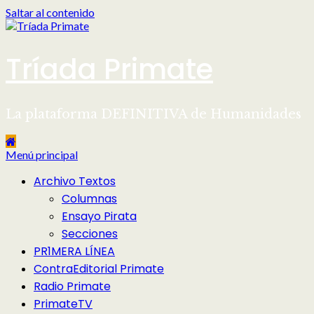
Saltar al contenido
Tríada Primate
La plataforma DEFINITIVA de Humanidades
Menú principal
Archivo Textos
Columnas
Ensayo Pirata
Secciones
PR1MERA LÍNEA
ContraEditorial Primate
Radio Primate
PrimateTV