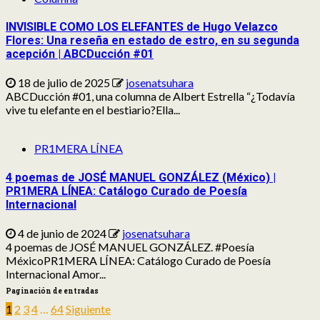
INVISIBLE COMO LOS ELEFANTES de Hugo Velazco
Flores: Una reseña en estado de estro, en su segunda
acepción | ABCDucción #01
18 de julio de 2025
josenatsuhara
ABCDucción #01, una columna de Albert Estrella “¿Todavía
vive tu elefante en el bestiario?Ella...
PR1MERA LÍNEA
4 poemas de JOSÉ MANUEL GONZÁLEZ (México) |
PR1MERA LÍNEA: Catálogo Curado de Poesía
Internacional
4 de junio de 2024
josenatsuhara
4 poemas de JOSÉ MANUEL GONZÁLEZ. #Poesía
MéxicoPR1MERA LÍNEA: Catálogo Curado de Poesía
Internacional Amor...
Paginación de entradas
1
2
3
4
…
64
Siguiente