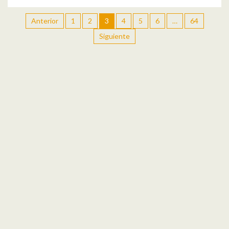
Anterior
1
2
3
4
5
6
…
64
Siguiente
Al Abordaje! #04. feat. Laura Ruiz, Natalia Gómez, Masiel
Corona
por
Tríada Primate