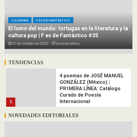
COLUMNA
F ES DE FANTÁSTICO
El lomo del mundo: tortugas en la literatura y la
cultura pop | F es de Fantástico #35
17 de octubre de 2025
josenatsuhara
TENDENCIAS
4 poemas de JOSÉ MANUEL
GONZÁLEZ (México) |
COLUMNA
F ES DE FANTÁSTICO
PR1MERA LÍNEA: Catálogo
Regreso a Mustafar: A 20 años del estreno del
Curado de Poesía
Episodio III “La Venganza de los Sith” | F es de
Internacional
1
Fantástico #34
25 de julio de 2025
josenatsuhara
4 poemas de ANÍBAL
NOVEDADES EDITORIALES
FERNANDO BONILLA
(Ecuador) | PR1MERA LÍNEA:
Catálogo Curado de Poesía