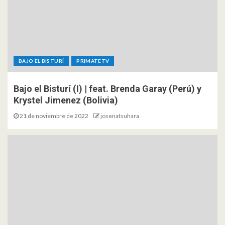
BAJO EL BISTURÍ
PRIMATETV
Bajo el Bisturí (I) | feat. Brenda Garay (Perú) y
Krystel Jimenez (Bolivia)
21 de noviembre de 2022
josenatsuhara