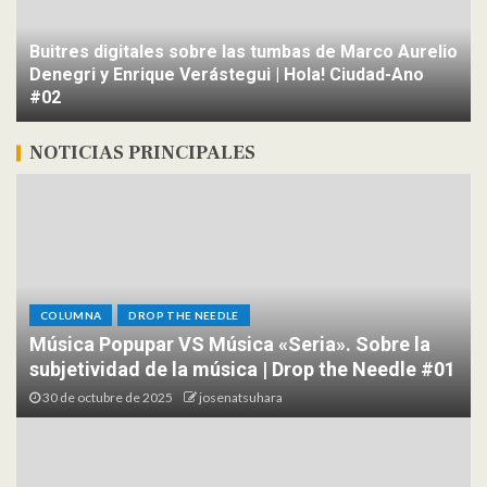
Buitres digitales sobre las tumbas de Marco Aurelio
Denegri y Enrique Verástegui | Hola! Ciudad-Ano
#02
NOTICIAS PRINCIPALES
COLUMNA
DROP THE NEEDLE
Música Popupar VS Música «Seria». Sobre la
subjetividad de la música | Drop the Needle #01
30 de octubre de 2025
josenatsuhara