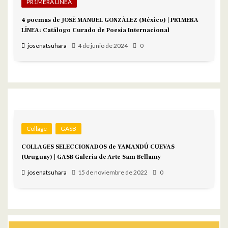
PR1MERA LÍNEA
4 poemas de JOSÉ MANUEL GONZÁLEZ (México) | PR1MERA
LÍNEA: Catálogo Curado de Poesía Internacional
josenatsuhara
4 de junio de 2024
0
Collage
GASB
COLLAGES SELECCIONADOS de YAMANDÚ CUEVAS
(Uruguay) | GASB Galería de Arte Sam Bellamy
josenatsuhara
15 de noviembre de 2022
0