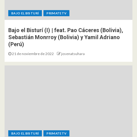
BAJO EL BISTURÍ
PRIMATETV
Bajo el Bisturí (I) | feat. Pao Cáceres (Bolivia),
Sebastián Monrroy (Bolivia) y Yamil Adriano
(Perú)
21 de noviembre de 2022
josenatsuhara
BAJO EL BISTURÍ
PRIMATETV