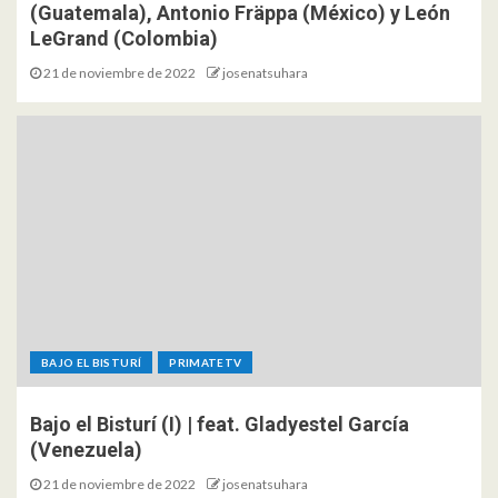
(Guatemala), Antonio Fräppa (México) y León
LeGrand (Colombia)
21 de noviembre de 2022
josenatsuhara
BAJO EL BISTURÍ
PRIMATETV
Bajo el Bisturí (I) | feat. Gladyestel García
(Venezuela)
21 de noviembre de 2022
josenatsuhara