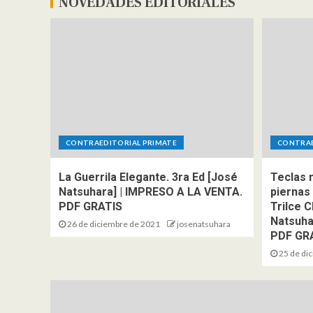
NOVEDADES EDITORIALES
C
E
CONTRAEDITORIAL PRIMATE
CONTRAE
l
La Guerrila Elegante. 3ra Ed [José
Teclas 
Natsuhara] | IMPRESO A LA VENTA.
piernas
F
PDF GRATIS
Trilce 
Natsuha
1
26 de diciembre de 2021
josenatsuhara
PDF GR
25 de di