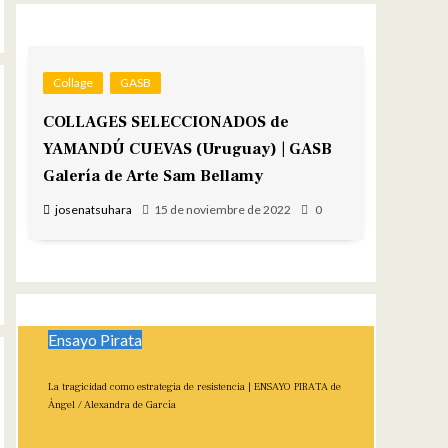
Collage
GASB
COLLAGES SELECCIONADOS de
YAMANDÚ CUEVAS (Uruguay) | GASB
Galería de Arte Sam Bellamy
josenatsuhara
15 de noviembre de 2022
0
Ensayo Pirata
La tragicidad como estrategia de resistencia | ENSAYO PIRATA de
Ángel / Alexandra de García