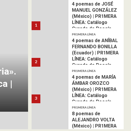
4 poemas de JOSÉ
MANUEL GONZÁLEZ
(México) | PR1MERA
LÍNEA: Catálogo
1
Curado de Poesía
Internacional
PR1MERA LÍNEA
4 poemas de ANÍBAL
FERNANDO BONILLA
(Ecuador) | PR1MERA
LÍNEA: Catálogo
2
Curado de Poesía
ia».
Internacional
PR1MERA LÍNEA
4 poemas de MARÍA
ca |
ÁMBAR OROZCO
(México) | PR1MERA
LÍNEA: Catálogo
3
Curado de Poesía
Internacional
PR1MERA LÍNEA
8 poemas de
ALEJANDRO VOLTA
(México) | PR1MERA