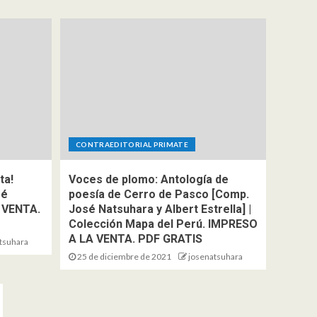
LÍNEA: Catálogo
4
Curado de Poesía
Internacional
PR1MERA LÍNEA
4 poemas de LAURA
VELARDE (México) |
PR1MERA LÍNEA:
Catálogo Curado de
5
Poesía Internacional
a
CONTRAEDITORIAL PRIMATE
de
ta!
Voces de plomo: Antología de
sé
poesía de Cerro de Pasco [Comp.
 VENTA.
José Natsuhara y Albert Estrella] |
Colección Mapa del Perú. IMPRESO
A LA VENTA. PDF GRATIS
tsuhara
25 de diciembre de 2021
josenatsuhara