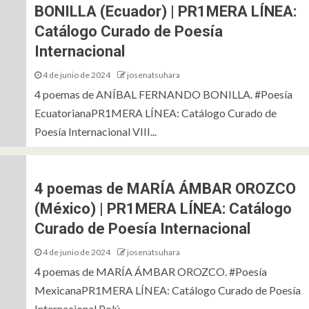
BONILLA (Ecuador) | PR1MERA LÍNEA:
Catálogo Curado de Poesía
Internacional
4 de junio de 2024
josenatsuhara
OLUMNA
F ES DE FANTÁSTICO
4 poemas de ANÍBAL FERNANDO BONILLA. #Poesía
egreso a Mustafar: A 20 años d
EcuatorianaPR1MERA LÍNEA: Catálogo Curado de
streno del Episodio III “La Ven
Poesía Internacional VIII...
e los Sith” | F es de Fantástico
4 poemas de MARÍA ÁMBAR OROZCO
5 de julio de 2025
josenatsuhara
(México) | PR1MERA LÍNEA: Catálogo
Curado de Poesía Internacional
4 de junio de 2024
josenatsuhara
4 poemas de MARÍA ÁMBAR OROZCO. #Poesía
MexicanaPR1MERA LÍNEA: Catálogo Curado de Poesía
Internacional Polú...