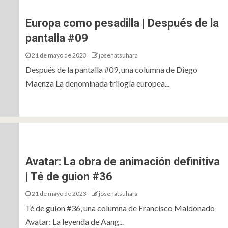
Europa como pesadilla | Después de la
pantalla #09
21 de mayo de 2023
josenatsuhara
Después de la pantalla #09, una columna de Diego
Maenza La denominada trilogía europea...
Avatar: La obra de animación definitiva
| Té de guion #36
21 de mayo de 2023
josenatsuhara
Té de guion #36, una columna de Francisco Maldonado
Avatar: La leyenda de Aang​...