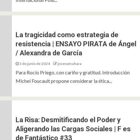
La tragicidad como estrategia de
OLUMNA
DESPUÉS DE LA PANTALLA
resistencia | ENSAYO PIRATA de Ángel
a fe como perdición | Después 
/ Alexandra de García
antalla #10
3 de junio de 2024
josenatsuhara
Para Rocío Priego, con cariño y gratitud. Introducción
5 de julio de 2025
josenatsuhara
Michel Foucault propone considerar la ética...
La Risa: Desmitificando el Poder y
Aligerando las Cargas Sociales | F es
de Fantástico #33
OLUMNA
FRAGMENTOS DE LÍNEAS FANTASMAGÓRICAS