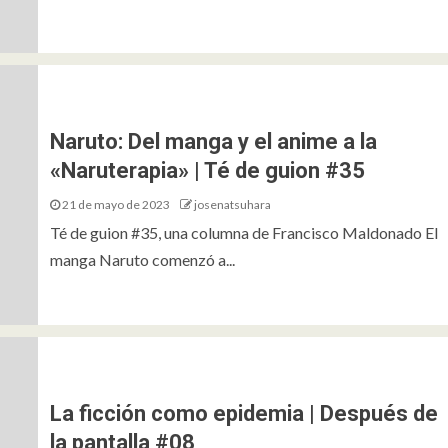
Naruto: Del manga y el anime a la
«Naruterapia» | Té de guion #35
21 de mayo de 2023
josenatsuhara
Té de guion #35, una columna de Francisco Maldonado El
manga Naruto comenzó a...
La ficción como epidemia | Después de
la pantalla #08