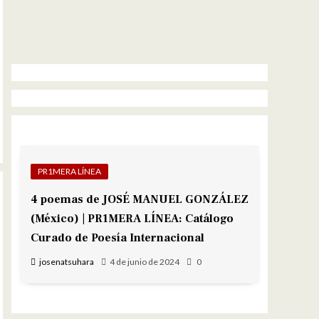
Mostrar la lista de episodios
Siguiente episodio
PR1MERA LÍNEA
4 poemas de JOSÉ MANUEL GONZÁLEZ
(México) | PR1MERA LÍNEA: Catálogo
Curado de Poesía Internacional
josenatsuhara
4 de junio de 2024
0