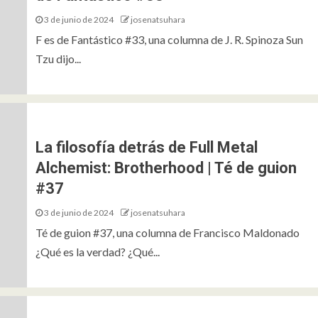
 cuerpo escrito que vuelve sob
3 de junio de 2024
josenatsuhara
F es de Fantástico #33, una columna de J. R. Spinoza Sun
esonancias de Flusser, Elizondo
Tzu dijo...
íneas | Fragmentos de líneas
antasmagóricas #25
5 de julio de 2025
josenatsuhara
La filosofía detrás de Full Metal
Alchemist: Brotherhood | Té de guion
#37
3 de junio de 2024
josenatsuhara
Té de guion #37, una columna de Francisco Maldonado
¿Qué es la verdad? ¿Qué...