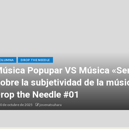
OLUMNA
DROP THE NEEDLE
úsica Popupar VS Música «Ser
obre la subjetividad de la músi
rop the Needle #01
0 de octubre de 2025
josenatsuhara