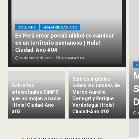
COLUMNA
HOLA! CIUDAD-ANO
En Perú crear poesía nikkei es caminar
en un territorio pantanoso | Hola!
Ciudad-Ano #04
19 de enero de 2022
josenatsuhara
C
M
Buitres digitales
Sobre los
sobre las tumbas de
S
intelectuales SIMPS
Marco Aurelio
que no mojan a nadie
Denegri y Enrique
D
| Hola! Ciudad-Ano
Verástegui | Hola!
#03
Ciudad-Ano #02
3