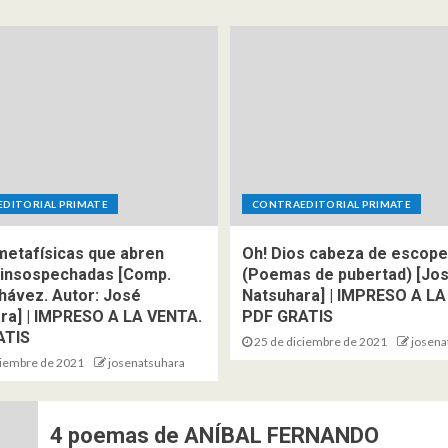
OLUMNA
F ES DE FANTÁSTICO
l lomo del mundo: tortugas en l
DITORIAL PRIMATE
CONTRAEDITORIAL PRIMATE
iteratura y la cultura pop | F es 
metafísicas que abren
Oh! Dios cabeza de escope
 insospechadas [Comp.
antástico #35
(Poemas de pubertad) [Jo
Chávez. Autor: José
Natsuhara] | IMPRESO A LA
ra] | IMPRESO A LA VENTA.
PDF GRATIS
7 de octubre de 2025
josenatsuhara
ATIS
25 de diciembre de 2021
josena
ciembre de 2021
josenatsuhara
4 poemas de ANÍBAL FERNANDO