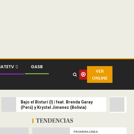
MATETV
GASB
VER
ONLINE
Ba
Bajo el Bisturí (I) | feat. Brenda Garay
(B
(Perú) y Krystel Jimenez (Bolivia)
y 
TENDENCIAS
PR1MERA LÍNEA