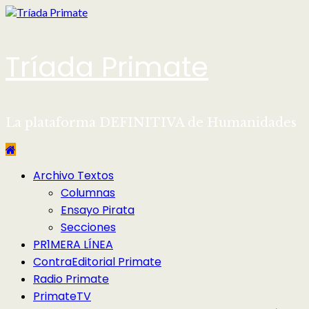
Saltar
al
contenido
Tríada Primate
La plataforma DEFINITIVA de Humanidades
Menú
Archivo Textos
principal
Columnas
Ensayo Pirata
Secciones
PR1MERA LÍNEA
ContraEditorial Primate
Radio Primate
PrimateTV