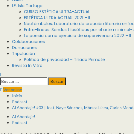
I.E. Isla Tortuga
CURSO ESTÉTICA ULTRA-ACTUAL
ESTÉTICA ULTRA ACTUAL 2021 – II
Noctámbulos. Laboratorio de creación literaria enfoc
Entre-líneas. Sendas filosóficas por el arte minimal
La poesía como ejercicio de supervivencia 2022 – II
Colaboraciones
Donaciones
Tripulación
Política de privacidad – Tríada Primate
Revista In Vitro
Buscar:
Ver online
Inicio
Podcast
Al Abordaje! #03 | feat. Naye Sánchez, Mónica Licea, Carlos Mend
Al Abordaje!
Podcast