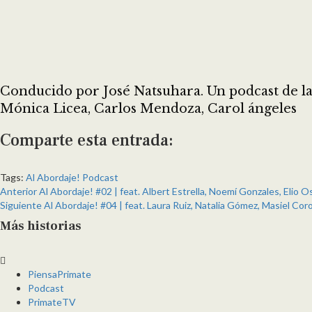
Conducido por José Natsuhara. Un podcast de la
Mónica Licea, Carlos Mendoza, Carol ángeles
Comparte esta entrada:
Compartir
Compartir
Compartir
Compartir
Compartir
Compartir
en
en
en
en
en
en
Tags:
Al Abordaje!
Podcast
Post
X
Facebook
Reddit
LinkedIn
Pinterest
Pocket
Anterior
Al Abordaje! #02 | feat. Albert Estrella, Noemí Gonzales, Elio O
navigation
(Twitter)
Siguiente
Al Abordaje! #04 | feat. Laura Ruiz, Natalia Gómez, Masiel Cor
Más historias
PiensaPrimate
Podcast
PrimateTV