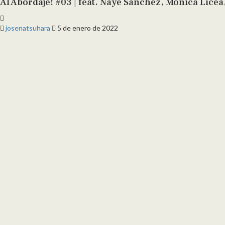
Al Abordaje! #03 | feat. Naye Sánchez, Mónica Lice
josenatsuhara
5 de enero de 2022