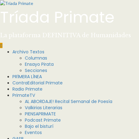
Saltar
al
Tríada Primate
contenido
La plataforma DEFINITIVA de Humanidades
Menú
Archivo Textos
principal
Columnas
Ensayo Pirata
Secciones
PR1MERA LÍNEA
ContraEditorial Primate
Radio Primate
PrimateTV
AL ABORDAJE! Recital Semanal de Poesía
Valkirias Literarias
PIENSAPRIMATE
Podcast Primate
Bajo el bisturí
Eventos
GASB