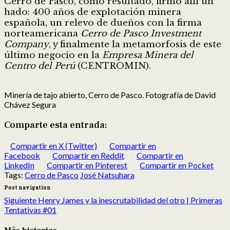
Cerro de Pasco, como resultado, firmó allí un
hado: 400 años de explotación minera
española, un relevo de dueños con la firma
norteamericana
Cerro de Pasco Investment
Company
, y finalmente la metamorfosis de este
último negocio en la
Empresa
Minera
del
Centro
del
Perú
(CENTROMIN).
Minería de tajo abierto, Cerro de Pasco. Fotografía de David
Chávez Segura
Comparte esta entrada:
Compartir en X (Twitter)
Compartir en
Facebook
Compartir en Reddit
Compartir en
LinkedIn
Compartir en Pinterest
Compartir en Pocket
Tags:
Cerro de Pasco
José Natsuhara
Post navigation
Siguiente
Henry James y la inescrutabilidad del otro | Primeras
Tentativas #01