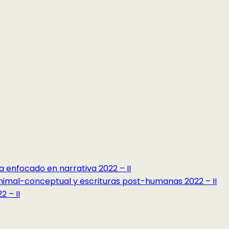
a enfocado en narrativa 2022 – II
minimal-conceptual y escrituras post-humanas 2022 – II
 – II