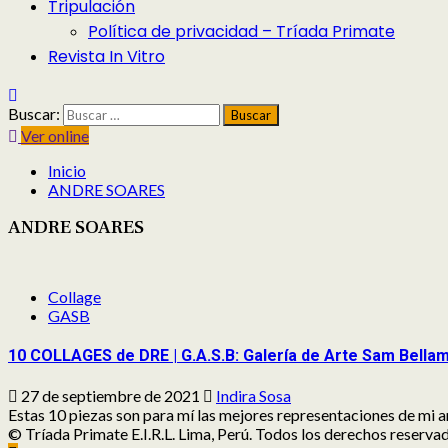
Tripulación
Política de privacidad – Tríada Primate
Revista In Vitro
Buscar:
Ver online
Inicio
ANDRE SOARES
ANDRE SOARES
Collage
GASB
10 COLLAGES de DRE | G.A.S.B: Galería de Arte Sam Bella
27 de septiembre de 2021
Indira Sosa
Estas 10 piezas son para mí las mejores representaciones de mi art
© Tríada Primate E.I.R.L. Lima, Perú. Todos los derechos reserv