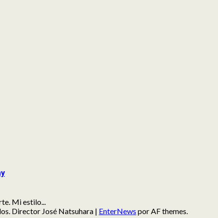
my
e. Mi estilo...
ados. Director José Natsuhara
|
EnterNews
por AF themes.