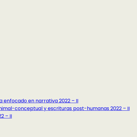
a enfocado en narrativa 2022 – II
minimal-conceptual y escrituras post-humanas 2022 – II
 – II