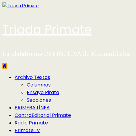
Saltar
al
contenido
Tríada Primate
La plataforma DEFINITIVA de Humanidades
Menú
Archivo Textos
principal
Columnas
Ensayo Pirata
Secciones
PR1MERA LÍNEA
ContraEditorial Primate
Radio Primate
PrimateTV