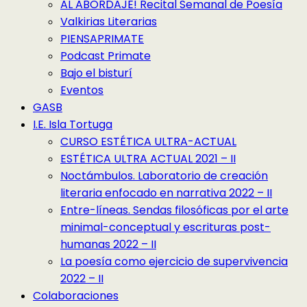
AL ABORDAJE! Recital Semanal de Poesía
Valkirias Literarias
PIENSAPRIMATE
Podcast Primate
Bajo el bisturí
Eventos
GASB
I.E. Isla Tortuga
CURSO ESTÉTICA ULTRA-ACTUAL
ESTÉTICA ULTRA ACTUAL 2021 – II
Noctámbulos. Laboratorio de creación
literaria enfocado en narrativa 2022 – II
Entre-líneas. Sendas filosóficas por el arte
minimal-conceptual y escrituras post-
humanas 2022 – II
La poesía como ejercicio de supervivencia
2022 – II
Colaboraciones