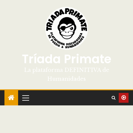
Tríada Primate
La plataforma DEFINITIVA de
Humanidades