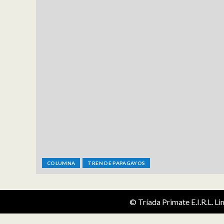
COLUMNA
TREN DE PAPAGAYOS
© Tríada Primate E.I.R.L. L