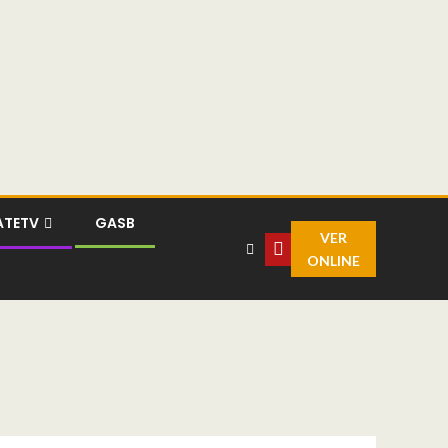
ATETV
GASB
VER
ONLINE