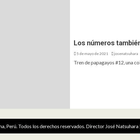
Los números también
5 de mayo de 2021
josenatsuhara
Tren de papagayos #12, una co
ima, Perú. Todos los derechos reservados. Director José Natsuhara