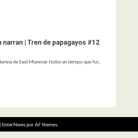
 narran | Tren de papagayos #12
lumna de Saúl Munevar Hubo un tiempo que fui...
|
EnterNews
por AF themes.