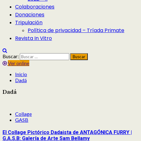
Colaboraciones
Donaciones
Tripulación
Política de privacidad – Tríada Primate
Revista In Vitro
Buscar:
Ver online
Inicio
Dadá
Dadá
Collage
GASB
El Collage Pictórico Dadaista de ANTAGÓNICA FURRY |
G.A.S.B: Galería de Arte Sam Bellamy