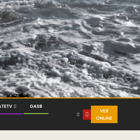
ATETV
GASB
VER
ONLINE