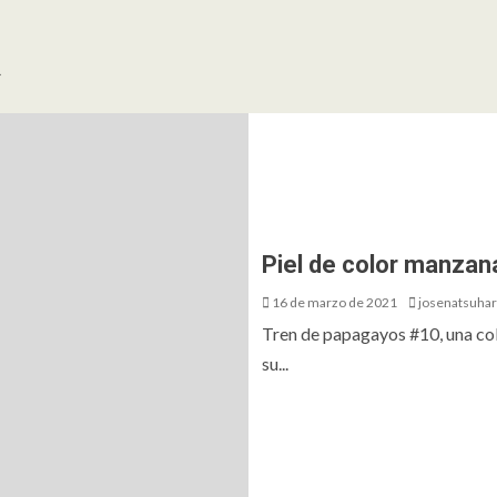
a
Piel de color manzan
16 de marzo de 2021
josenatsuha
Tren de papagayos #10, una c
su...