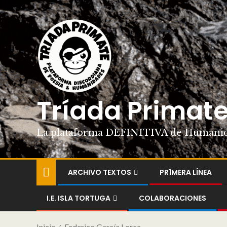
Tríada Primat
La plataforma DEFINITIVA de Humani
ARCHIVO TEXTOS
PR1MERA LÍNEA
I.E. ISLA TORTUGA
COLABORACIONES
Inicio
Federico García Lorca