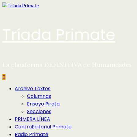
Saltar
al
contenido
Tríada Primate
La plataforma DEFINITIVA de Humanidades
Menú
Archivo Textos
principal
Columnas
Ensayo Pirata
Secciones
PR1MERA LÍNEA
ContraEditorial Primate
Radio Primate