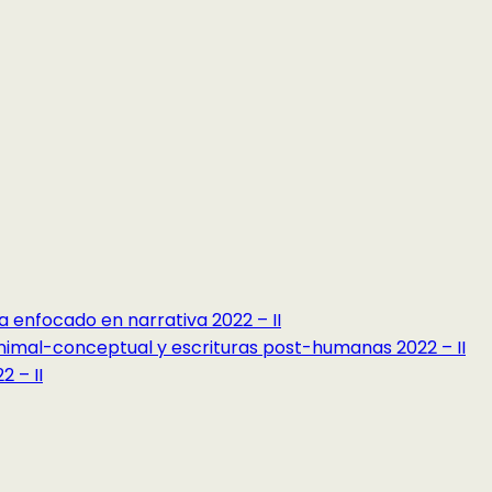
a enfocado en narrativa 2022 – II
minimal-conceptual y escrituras post-humanas 2022 – II
 – II