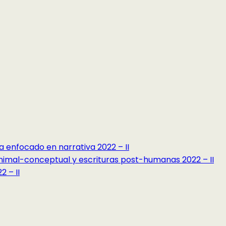
a enfocado en narrativa 2022 – II
minimal-conceptual y escrituras post-humanas 2022 – II
 – II