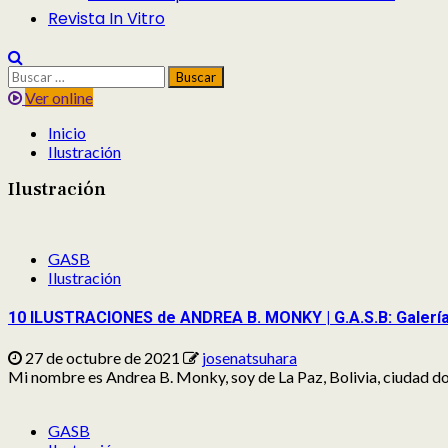
Revista In Vitro
Buscar:
Ver online
Inicio
Ilustración
Ilustración
GASB
Ilustración
10 ILUSTRACIONES de ANDREA B. MONKY | G.A.S.B: Galerí
27 de octubre de 2021
josenatsuhara
Mi nombre es Andrea B. Monky, soy de La Paz, Bolivia, ciudad do
GASB