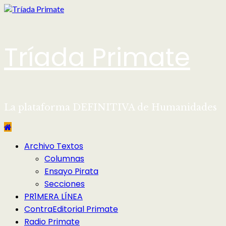
Saltar
al
contenido
Tríada Primate
La plataforma DEFINITIVA de Humanidades
Menú
Archivo Textos
principal
Columnas
Ensayo Pirata
Secciones
PR1MERA LÍNEA
ContraEditorial Primate
Radio Primate