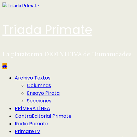
Saltar
al
contenido
Tríada Primate
La plataforma DEFINITIVA de Humanidades
Menú
Archivo Textos
principal
Columnas
Ensayo Pirata
Secciones
PR1MERA LÍNEA
ContraEditorial Primate
Radio Primate
PrimateTV