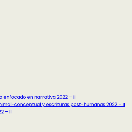
a enfocado en narrativa 2022 – II
minimal-conceptual y escrituras post-humanas 2022 – II
 – II