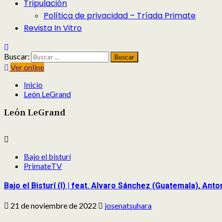
Tripulación
Política de privacidad – Tríada Primate
Revista In Vitro
Buscar:
Ver online
Inicio
León LeGrand
León LeGrand
Bajo el bisturí
PrimateTV
Bajo el Bisturí (I) | feat. Alvaro Sánchez (Guatemala), An
21 de noviembre de 2022
josenatsuhara