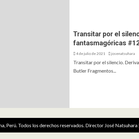
Transitar por el sile
fantasmagóricas #1
4 de julio de 2021
josenatsuhara
Transitar por el silencio. Deri
Butler Fragmentos...
ima, Perú. Todos los derechos reservados. Director José Natsuhara