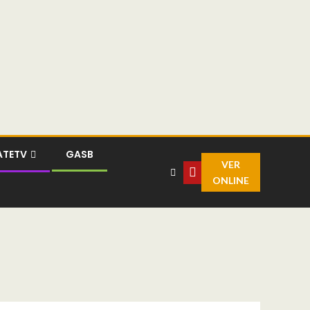
ATETV
GASB
VER
ONLINE