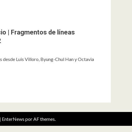
ncio | Fragmentos de líneas
2
vas desde Luis Villoro, Byung-Chul Han y Octavia
|
EnterNews
por AF themes.