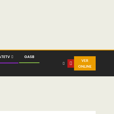
ATETV
GASB
VER
ONLINE