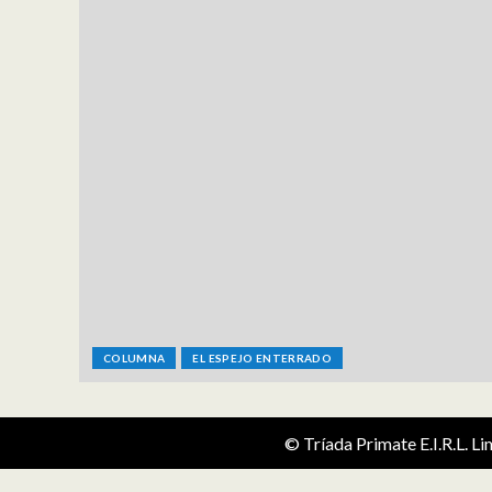
COLUMNA
EL ESPEJO ENTERRADO
© Tríada Primate E.I.R.L. L