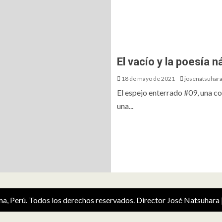
El vacío y la poesía n
18 de mayo de 2021
josenatsuhar
El espejo enterrado #09, una c
una...
ima, Perú. Todos los derechos reservados. Director José Natsuhara