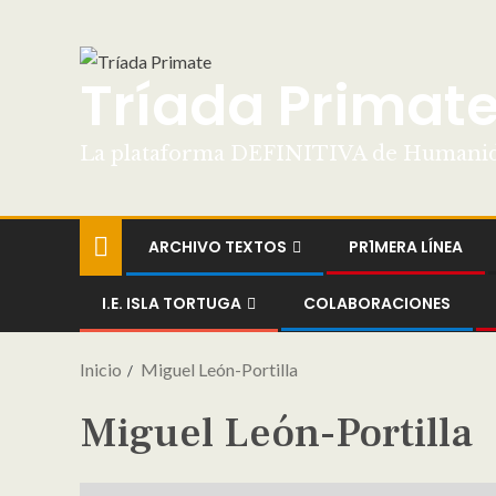
Tríada Primat
La plataforma DEFINITIVA de Humani
ARCHIVO TEXTOS
PR1MERA LÍNEA
I.E. ISLA TORTUGA
COLABORACIONES
Inicio
Miguel León-Portilla
Miguel León-Portilla