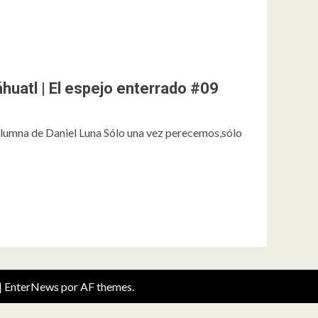
áhuatl | El espejo enterrado #09
a
olumna de Daniel Luna Sólo una vez perecemos,sólo
|
EnterNews
por AF themes.