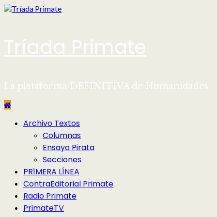
Saltar
al
contenido
Tríada Primate
La plataforma DEFINITIVA de Humanidades
Menú
Archivo Textos
principal
Columnas
Ensayo Pirata
Secciones
PR1MERA LÍNEA
ContraEditorial Primate
Radio Primate
PrimateTV