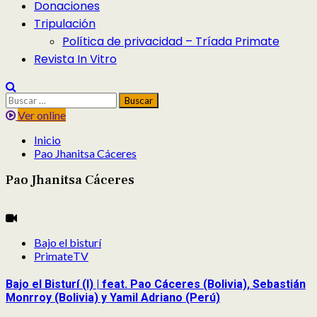
Donaciones
Tripulación
Política de privacidad – Tríada Primate
Revista In Vitro
Buscar:
Ver online
Inicio
Pao Jhanitsa Cáceres
Pao Jhanitsa Cáceres
Bajo el bisturí
PrimateTV
Bajo el Bisturí (I) | feat. Pao Cáceres (Bolivia), Sebastián
Monrroy (Bolivia) y Yamil Adriano (Perú)