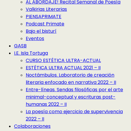
AL ABORDAJE! Recital Semanal de Poesía
Valkirias Literarias
PIENSAPRIMATE
Podcast Primate
Bajo el bisturí
Eventos
GASB
I.E. Isla Tortuga
CURSO ESTÉTICA ULTRA-ACTUAL
ESTÉTICA ULTRA ACTUAL 2021 – II
Noctámbulos. Laboratorio de creación
literaria enfocado en narrativa 2022 – II
Entre-líneas. Sendas filosóficas por el arte
minimal-conceptual y escrituras post-
humanas 2022 – II
La poesía como ejercicio de supervivencia
2022 – II
Colaboraciones