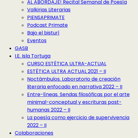
AL ABORDAJE! Recital Semanal de Poesía
Valkirias Literarias
PIENSAPRIMATE
Podcast Primate
Bajo el bisturí
Eventos
GASB
I.E. Isla Tortuga
CURSO ESTÉTICA ULTRA-ACTUAL
ESTÉTICA ULTRA ACTUAL 2021 – II
Noctámbulos. Laboratorio de creación
literaria enfocado en narrativa 2022 – II
Entre-líneas. Sendas filosóficas por el arte
minimal-conceptual y escrituras post-
humanas 2022 – II
La poesía como ejercicio de supervivencia
2022 – II
Colaboraciones