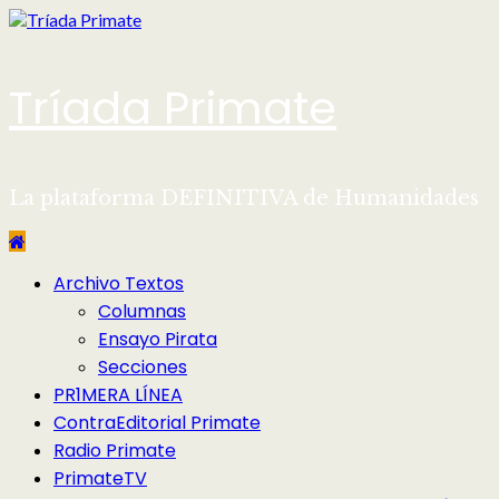
Saltar
al
contenido
Tríada Primate
La plataforma DEFINITIVA de Humanidades
Menú
Archivo Textos
principal
Columnas
Ensayo Pirata
Secciones
PR1MERA LÍNEA
ContraEditorial Primate
Radio Primate
PrimateTV