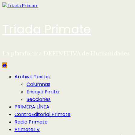
Saltar
al
contenido
Tríada Primate
La plataforma DEFINITIVA de Humanidades
Menú
Archivo Textos
principal
Columnas
Ensayo Pirata
Secciones
PR1MERA LÍNEA
ContraEditorial Primate
Radio Primate
PrimateTV