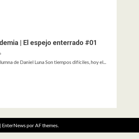
ndemia | El espejo enterrado #01
a
umna de Daniel Luna Son tiempos difíciles, hoy el...
|
EnterNews
por AF themes.