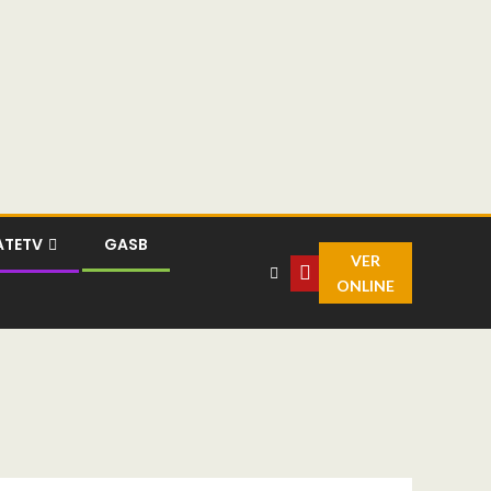
ATETV
GASB
VER
ONLINE