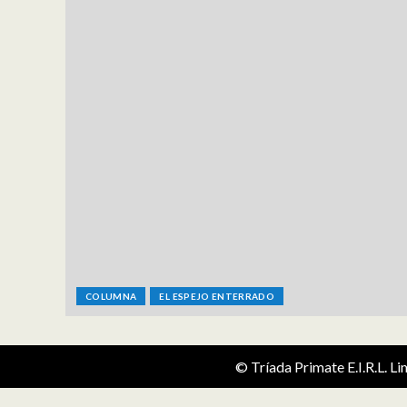
COLUMNA
EL ESPEJO ENTERRADO
© Tríada Primate E.I.R.L. L