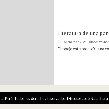
Literatura de una pa
26 de enero de 2021
josenatsuhar
El espejo enterrado #01, una col
ima, Perú. Todos los derechos reservados. Director José Natsuhara