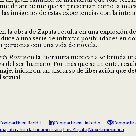
ente de ambiente que se presentan como la muestr
as imágenes de estas experiencias con la intenc
 en la obra de Zapata resulta en una explosión d
induce a una serie de infinitas posibilidades en 
n personas con una vida de novela.
onia Roma
en la literatura mexicana se brinda un
va del ser humano. Por más que se intente, resul
naje, iniciaron un discurso de liberación que det
 sexual.
Compartir en Reddit
Compartir en LinkedIn
Compartir 
oma
Literatura latinoamericana
Luis Zapata
Novela mexicana