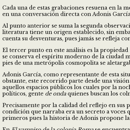
Cada una de estas grabaciones resuena en la men
en una conversación directa con Adonis García,
Al punto anterior se suma la segunda observació
literatura tiene un origen establecido, sin embar
cuenta su desventuras, pues jamás se refleja co
El tercer punto en este análisis es la propieda
se conserva el espíritu moderno de la ciudad má
pies de una metrópolis cosmopolita se aletarga
Adonis García, como representante de esta situ
obstante, este recorrido parte desde una visión a
aquellos espacios públicos los cuales por la noc
políticos, gente
de onda
quienes buscan los col
Precisamente por la calidad del reflejo en sus 
condición que narraba era un secreto a voces qu
primeros pues la historia de Adonis propone la
En
El vampiro de la colonia Roma
se encuentran