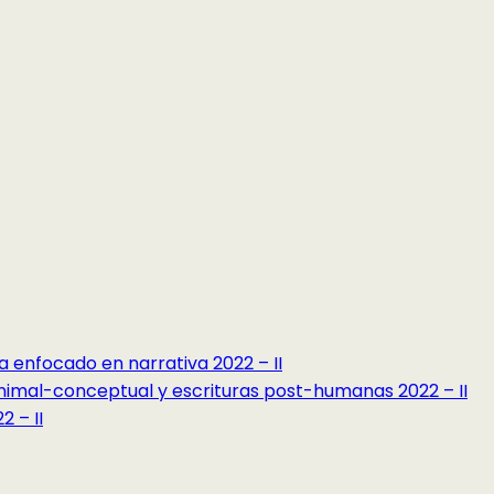
a enfocado en narrativa 2022 – II
minimal-conceptual y escrituras post-humanas 2022 – II
 – II