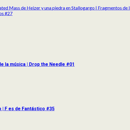
tated Mass de Heizer y una piedra en Stallogargo | Fragmentos de
tos #27
de la música | Drop the Needle #01
p | F es de Fantástico #35