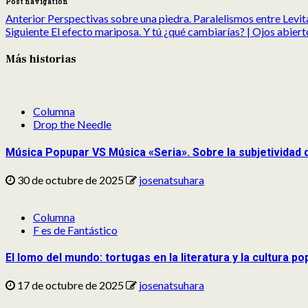
Post navigation
Anterior
Perspectivas sobre una piedra. Paralelismos entre Levi
Siguiente
El efecto mariposa. Y tú ¿qué cambiarías? | Ojos abier
Más historias
Columna
Drop the Needle
Música Popupar VS Música «Seria». Sobre la subjetividad 
30 de octubre de 2025
josenatsuhara
Columna
F es de Fantástico
El lomo del mundo: tortugas en la literatura y la cultura po
17 de octubre de 2025
josenatsuhara