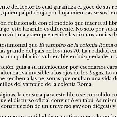
te del lector lo cual garantiza el goce de sus r
 quien palpita hoja por hoja mientras se sostien
n relacionada con el modelo que inserta al libr
go, este lazarillo es diferente. No solo por sus 
mo víctima y siempre recibe las circunstancias de
d testimonial que
El vampiro de la colonia Roma
o
s grande del país en los años 70. La realidad en
ba una población vulnerable en búsqueda de una 
ación, guía a su interlocutor por escenarios car
lternativa invisible a los ojos de los
bugas
. Lo 
he reciben a las personas que ocultan una vida de 
millos del vampiro de la colonia Roma.
páginas, la censura para este libro se consolido
e el discurso oficial convirtió en tabú. Asimism
 construcción de un universo gay con diégesis y 
 un gran cantidad de narrativas que solo serían 