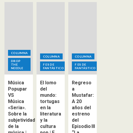
COLUMNA
COLUMNA
COLUMNA
DROP
THE
F ES DE
F ES DE
NEEDLE
FANTÁSTICO
FANTÁSTICO
Música
El lomo
Regreso
Popupar
del
a
VS
mundo:
Mustafar:
Música
tortugas
A 20
«Seria».
en la
años del
Sobre la
literatura
estreno
subjetividad
y la
del
de la
cultura
Episodio III
música |
pop | F
“La