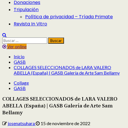
Donaciones
Tripulación
Política de privacidad – Tríada Primate
Revista In Vitro
Buscar:
Ver online
Inicio
GASB
COLLAGES SELECCIONADOS de LARA VALERO
ABELLA (España) | GASB Galería de Arte Sam Bellamy
Collage
GASB
COLLAGES SELECCIONADOS de LARA VALERO
ABELLA (España) | GASB Galería de Arte Sam
Bellamy
josenatsuhara
15 de noviembre de 2022