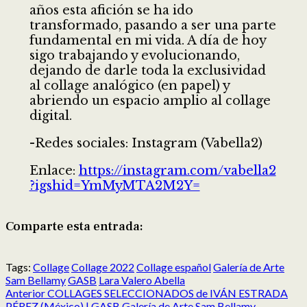
años esta afición se ha ido
transformado, pasando a ser una parte
fundamental en mi vida. A día de hoy
sigo trabajando y evolucionando,
dejando de darle toda la exclusividad
al collage analógico (en papel) y
abriendo un espacio amplio al collage
digital.
-Redes sociales: Instagram (Vabella2)
Enlace:
https://instagram.com/vabella2
?igshid=YmMyMTA2M2Y=
Comparte esta entrada:
Compartir
Compartir
Compartir
Compartir
Compartir
Compartir
en
en
en
en
en
en
Tags:
Collage
Collage 2022
Collage español
Galería de Arte
X
Facebook
Reddit
LinkedIn
Pinterest
Pocket
Sam Bellamy
GASB
Lara Valero Abella
Post
(Twitter)
Anterior
COLLAGES SELECCIONADOS de IVÁN ESTRADA
navigation
PÉREZ (México) | GASB Galería de Arte Sam Bellamy