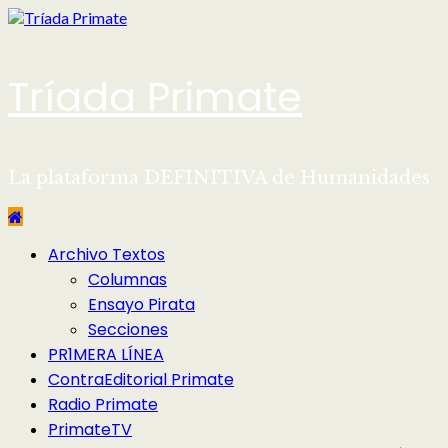
Saltar
al
contenido
Tríada Primate
La plataforma DEFINITIVA de Humanidades
Menú
Archivo Textos
principal
Columnas
Ensayo Pirata
Secciones
PR1MERA LÍNEA
ContraEditorial Primate
Radio Primate
PrimateTV