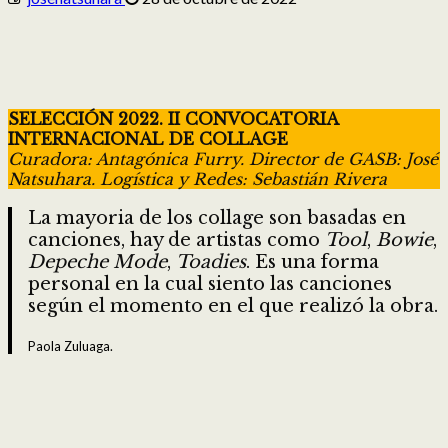
SELECCIÓN 2022. II CONVOCATORIA
INTERNACIONAL DE COLLAGE
Curadora: Antagónica Furry. Director de GASB: José
Natsuhara. Logística y Redes: Sebastián Rivera
La mayoria de los collage son basadas en
canciones, hay de artistas como
Tool
,
Bowie
,
Depeche Mode
,
Toadies
. Es una forma
personal en la cual siento las canciones
según el momento en el que realizó la obra.
Paola Zuluaga.