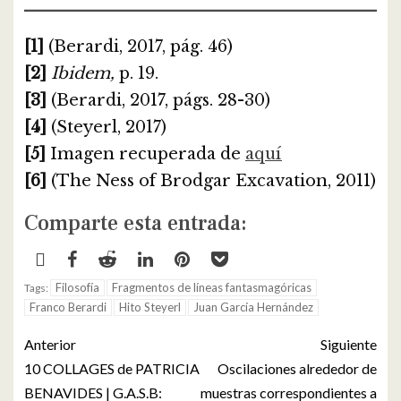
[1]
(Berardi, 2017, pág. 46)
[2]
Ibidem,
p. 19.
[3]
(Berardi, 2017, págs. 28-30)
[4]
(Steyerl, 2017)
[5]
Imagen recuperada de
aquí
[6]
(The Ness of Brodgar Excavation, 2011)
Comparte esta entrada:
Filosofía
Fragmentos de líneas fantasmagóricas
Tags:
Franco Berardi
Hito Steyerl
Juan García Hernández
Anterior
Siguiente
10 COLLAGES de PATRICIA
Oscilaciones alrededor de
BENAVIDES | G.A.S.B:
muestras correspondientes a