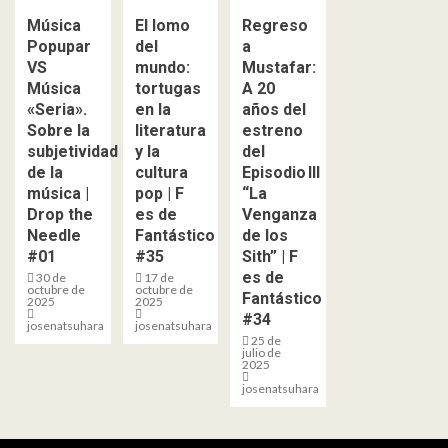
Música
El lomo
Regreso
Popupar
del
a
VS
mundo:
Mustafar:
Música
tortugas
A 20
«Seria».
en la
años del
Sobre la
literatura
estreno
subjetividad
y la
del
de la
cultura
Episodio III
música |
pop | F
“La
Drop the
es de
Venganza
Needle
Fantástico
de los
#01
#35
Sith” | F
es de
30 de
17 de
octubre de
octubre de
Fantástico
2025
2025
#34
josenatsuhara
josenatsuhara
25 de
julio de
2025
josenatsuhara