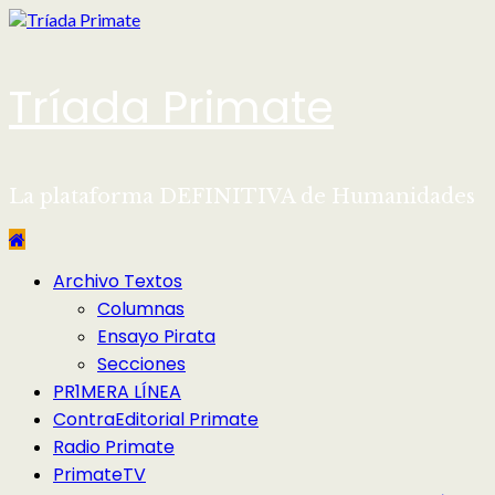
Saltar
al
contenido
Tríada Primate
La plataforma DEFINITIVA de Humanidades
Menú
Archivo Textos
principal
Columnas
Ensayo Pirata
Secciones
PR1MERA LÍNEA
ContraEditorial Primate
Radio Primate
PrimateTV