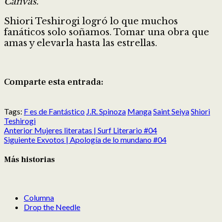
Canvas.
Shiori Teshirogi logró lo que muchos
fanáticos solo soñamos. Tomar una obra que
amas y elevarla hasta las estrellas.
Comparte esta entrada:
Compartir
Compartir
Compartir
Compartir
Compartir
Compartir
en
en
en
en
en
en
Tags:
F es de Fantástico
J.R. Spinoza
Manga
Saint Seiya
Shiori
X
Facebook
Reddit
LinkedIn
Pinterest
Pocket
Teshirogi
Post
(Twitter)
Anterior
Mujeres literatas | Surf Literario #04
navigation
Siguiente
Exvotos | Apología de lo mundano #04
Más historias
Columna
Drop the Needle