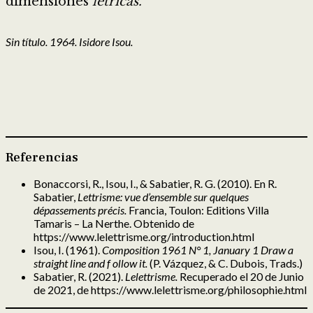
dimensiones
létricas.
Sin título. 1964. Isidore Isou.
Referencias
Bonaccorsi, R., Isou, I., & Sabatier, R. G. (2010). En R.
Sabatier,
Lettrisme: vue d’ensemble sur quelques
dépassements précis.
Francia, Toulon: Editions Villa
Tamaris – La Nerthe. Obtenido de
https://www.lelettrisme.org/introduction.html
Isou, I. (1961).
Composition 1961 N° 1, January 1 Draw a
straight line and f ollow it.
(P. Vázquez, & C. Dubois, Trads.)
Sabatier, R. (2021).
Lelettrisme.
Recuperado el 20 de Junio
de 2021, de https://www.lelettrisme.org/philosophie.html