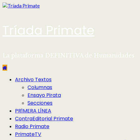
Saltar
al
contenido
Tríada Primate
La plataforma DEFINITIVA de Humanidades
Menú
Archivo Textos
principal
Columnas
Ensayo Pirata
Secciones
PR1MERA LÍNEA
ContraEditorial Primate
Radio Primate
PrimateTV