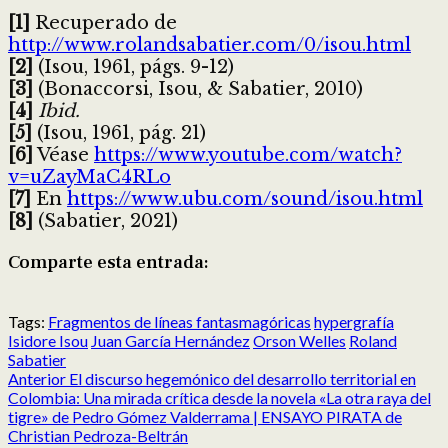
[1]
Recuperado de
http://www.rolandsabatier.com/0/isou.html
[2]
(Isou, 1961, págs. 9-12)
[3]
(Bonaccorsi, Isou, & Sabatier, 2010)
[4]
Ibid.
[5]
(Isou, 1961, pág. 21)
[6]
Véase
https://www.youtube.com/watch?
v=uZayMaC4RLo
[7]
En
https://www.ubu.com/sound/isou.html
[8]
(Sabatier, 2021)
Comparte esta entrada:
Compartir
Compartir
Compartir
Compartir
Compartir
Compartir
en
en
en
en
en
en
Tags:
Fragmentos de líneas fantasmagóricas
hypergrafía
X
Facebook
Reddit
LinkedIn
Pinterest
Pocket
Isidore Isou
Juan García Hernández
Orson Welles
Roland
(Twitter)
Sabatier
Post
Anterior
El discurso hegemónico del desarrollo territorial en
navigation
Colombia: Una mirada crítica desde la novela «La otra raya del
tigre» de Pedro Gómez Valderrama | ENSAYO PIRATA de
Christian Pedroza-Beltrán