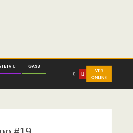
ATETV
GASB
VER
ONLINE
mpo #19