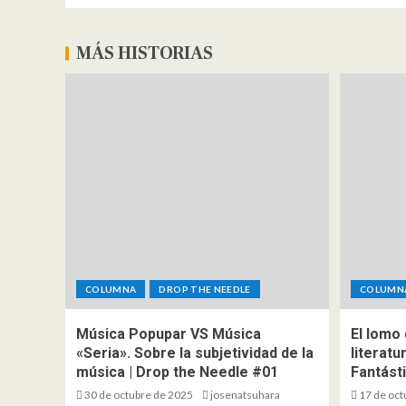
MÁS HISTORIAS
COLUMNA
DROP THE NEEDLE
COLUMN
Música Popupar VS Música
El lomo 
«Seria». Sobre la subjetividad de la
literatu
música | Drop the Needle #01
Fantást
30 de octubre de 2025
josenatsuhara
17 de oct