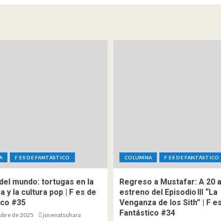
A
F ES DE FANTÁSTICO
COLUMNA
F ES DE FANTÁSTICO
del mundo: tortugas en la
Regreso a Mustafar: A 20 
ra y la cultura pop | F es de
estreno del Episodio III “La
ico #35
Venganza de los Sith” | F e
Fantástico #34
ubre de 2025
josenatsuhara