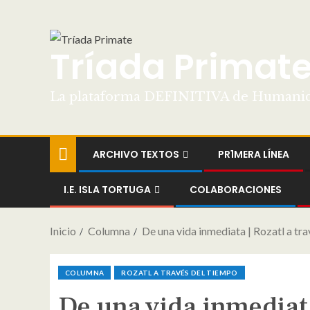
Tríada Primat
La plataforma DEFINITIVA de Humani
ARCHIVO TEXTOS
PR1MERA LÍNEA
I.E. ISLA TORTUGA
COLABORACIONES
Inicio
Columna
De una vida inmediata | Rozatl a tr
COLUMNA
ROZATL A TRAVÉS DEL TIEMPO
De una vida inmediata