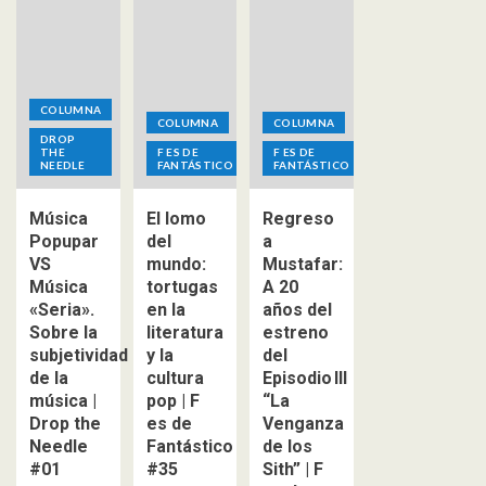
COLUMNA
COLUMNA
COLUMNA
DROP
THE
F ES DE
F ES DE
NEEDLE
FANTÁSTICO
FANTÁSTICO
Música
El lomo
Regreso
Popupar
del
a
VS
mundo:
Mustafar:
Música
tortugas
A 20
«Seria».
en la
años del
Sobre la
literatura
estreno
subjetividad
y la
del
de la
cultura
Episodio III
música |
pop | F
“La
Drop the
es de
Venganza
Needle
Fantástico
de los
#01
#35
Sith” | F