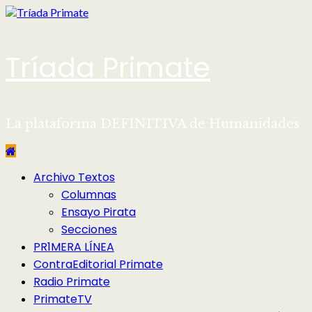
Saltar
al
contenido
Tríada Primate
La plataforma DEFINITIVA de Humanidades
Menú
Archivo Textos
principal
Columnas
Ensayo Pirata
Secciones
PR1MERA LÍNEA
ContraEditorial Primate
Radio Primate
PrimateTV