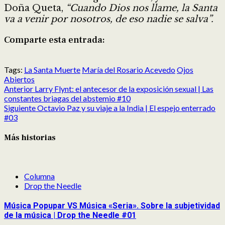
Doña Queta,
“Cuando Dios nos llame, la Santa
va a venir por nosotros, de eso nadie se salva”.
Comparte esta entrada:
Compartir
Compartir
Compartir
Compartir
Compartir
Compartir
en
en
en
en
en
en
Tags:
La Santa Muerte
María del Rosario Acevedo
Ojos
X
Facebook
Reddit
LinkedIn
Pinterest
Pocket
Abiertos
Post
(Twitter)
Anterior
Larry Flynt: el antecesor de la exposición sexual | Las
navigation
constantes briagas del abstemio #10
Siguiente
Octavio Paz y su viaje a la India | El espejo enterrado
#03
Más historias
Columna
Drop the Needle
Música Popupar VS Música «Seria». Sobre la subjetividad
de la música | Drop the Needle #01