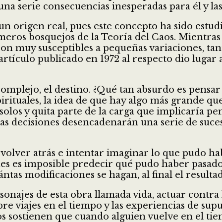
 serie consecuencias inesperadas para él y las
e un origen real, pues este concepto ha sido estu
eros bosquejos de la Teoría del Caos. Mientras
on muy susceptibles a pequeñas variaciones, tan
tículo publicado en 1972 al respecto dio lugar a
mplejo, el destino. ¿Qué tan absurdo es pensar 
rituales, la idea de que hay algo más grande qu
 solos y quita parte de la carga que implicaría
esas decisiones desencadenarán una serie de suc
 volver atrás e intentar imaginar lo que pudo ha
pues es imposible predecir qué pudo haber pasado
ántas modificaciones se hagan, al final el result
najes de esta obra llamada vida, actuar contra l
obre viajes en el tiempo y las experiencias de s
s sostienen que cuando alguien vuelve en el tiemp