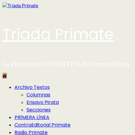
Saltar
al
contenido
Tríada Primate
La plataforma DEFINITIVA de Humanidades
Menú
Archivo Textos
principal
Columnas
Ensayo Pirata
Secciones
PR1MERA LÍNEA
ContraEditorial Primate
Radio Primate