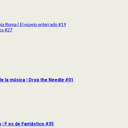
nia Roma | El espejo enterrado #19
tos #27
de la música | Drop the Needle #01
p | F es de Fantástico #35