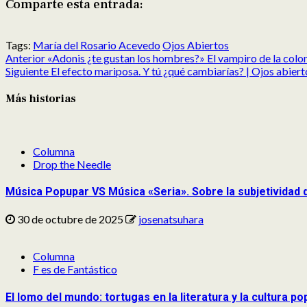
Comparte esta entrada:
Compartir
Compartir
Compartir
Compartir
Compartir
Compartir
en
en
en
en
en
en
Tags:
María del Rosario Acevedo
Ojos Abiertos
Post
X
Facebook
Reddit
LinkedIn
Pinterest
Pocket
Anterior
«Adonis ¿te gustan los hombres?» El vampiro de la colo
navigation
(Twitter)
Siguiente
El efecto mariposa. Y tú ¿qué cambiarías? | Ojos abier
Más historias
Columna
Drop the Needle
Música Popupar VS Música «Seria». Sobre la subjetividad 
30 de octubre de 2025
josenatsuhara
Columna
F es de Fantástico
El lomo del mundo: tortugas en la literatura y la cultura po