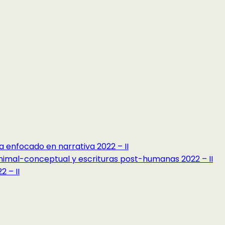
a enfocado en narrativa 2022 – II
minimal-conceptual y escrituras post-humanas 2022 – II
 – II