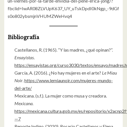
un-viernes-por-la-tarde-envidia-del-pene-erica-jong/?
fbclid=IwAR08ZLVUpK637_UY_uTskDpdI0kNgp_-9dGf
s0o802ybsmjnVHUMZWeHvq4
Bibliografía
Castellanos, R. (1965). “Y las madres, ¿qué opinan?”.
Ensayistas
.
https://ensayistas.org/curso3030/textos/ensayo/madres.
García, A. (2016). ¿No hay mujeres en el arte?
Le Miau
Noir
.
https://www.lemiaunoir.com/mujeres-mundo-
del-arte/
Mexicana. (s.f.). La mujer como musa y creadora.
Mexicana.
https://mexicana.cultura.gob.mx/es/repositorio/x2acnp2
—7
Reporte Indigo. (2020). Rosario Castellanos y Elena