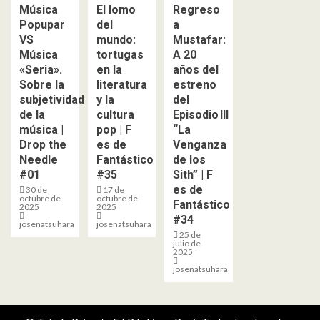
Música
El lomo
Regreso
Popupar
del
a
VS
mundo:
Mustafar:
Música
tortugas
A 20
«Seria».
en la
años del
Sobre la
literatura
estreno
subjetividad
y la
del
de la
cultura
Episodio III
música |
pop | F
“La
Drop the
es de
Venganza
Needle
Fantástico
de los
#01
#35
Sith” | F
es de
30 de
17 de
octubre de
octubre de
Fantástico
2025
2025
#34
josenatsuhara
josenatsuhara
25 de
julio de
2025
josenatsuhara