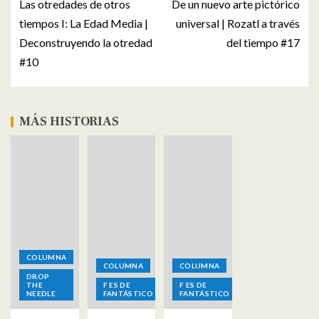
Las otredades de otros
De un nuevo arte pictórico
tiempos I: La Edad Media |
universal | Rozatl a través
Deconstruyendo la otredad
del tiempo #17
#10
MÁS HISTORIAS
COLUMNA
COLUMNA
COLUMNA
DROP
THE
F ES DE
F ES DE
NEEDLE
FANTÁSTICO
FANTÁSTICO