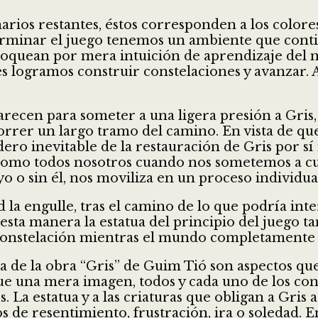
arios restantes, éstos corresponden a los colore
 terminar el juego tenemos un ambiente que conti
sbloquean por mera intuición de aprendizaje de
les logramos construir constelaciones y avanzar.
parecen para someter a una ligera presión a Gris
orrer un largo tramo del camino. En vista de que
dero inevitable de la restauración de Gris por s
, como todos nosotros cuando nos sometemos a c
o sin él, nos moviliza en un proceso individua
d la engulle, tras el camino de lo que podría i
e esta manera la estatua del principio del juego
 constelación mientras el mundo completamente e
ia de la obra “Gris” de Guim Tió son aspectos qu
e una mera imagen, todos y cada uno de los conc
a estatua y a las criaturas que obligan a Gris
 de resentimiento, frustración, ira o soledad. 