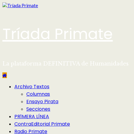
Saltar
al
contenido
Tríada Primate
La plataforma DEFINITIVA de Humanidades
Menú
Archivo Textos
principal
Columnas
Ensayo Pirata
Secciones
PR1MERA LÍNEA
ContraEditorial Primate
Radio Primate