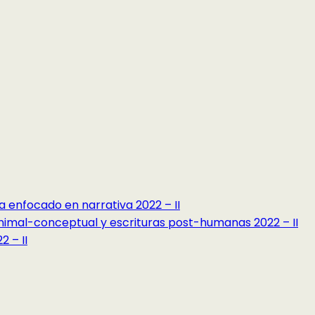
a enfocado en narrativa 2022 – II
minimal-conceptual y escrituras post-humanas 2022 – II
 – II