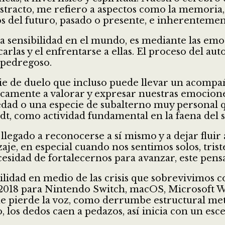
racto, me refiero a aspectos como la memoria, l
s del futuro, pasado o presente, e inherenteme
 sensibilidad en el mundo, es mediante las em
arlas y el enfrentarse a ellas. El proceso del a
 pedregoso.
ie de duelo que incluso puede llevar un acompañ
icamente a valorar y expresar nuestras emocione
dad o una especie de subalterno muy personal qu
ndt, como actividad fundamental en la faena del 
egado a reconocerse a sí mismo y a dejar fluir 
je, en especial cuando nos sentimos solos, trist
esidad de fortalecernos para avanzar, este pen
bilidad en medio de las crisis que sobrevivimos 
2018 para Nintendo Switch, macOS, Microsoft Wi
que pierde la voz, como derrumbe estructural me
los dedos caen a pedazos, así inicia con un escen