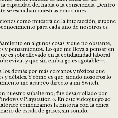
a capacidad del habla o la consciencia. Dentro
nte se escuchan nuestras emociones.
ociones como muestra de la interacción; supone
utoconocimiento para cada uno de nosotros es
amiento en algunos cosas, y que no obstante,
s y pensamientos. Lo que me lleva a pensar en
e es sobrellevado en la cotidianidad laboral
sobrevivir, y que sin embargo es agotable—.
a los demás por más cercanos y tóxicos que
es y débiles. Y cómo es que, siendo nosotros lo
samiento me acarreo directo a mi Switch.
con nuestro subalterno; fue desarrollado por
ndows y Playstation 4. En este videojuego se
tafórico comenzamos la historia con la chica
ario de escala de grises, sin sonido,