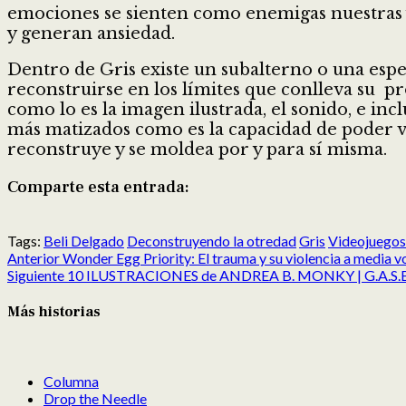
emociones se sienten como enemigas nuestras y
y generan ansiedad.
Dentro de Gris existe un subalterno o una espe
reconstruirse en los límites que conlleva su pr
como lo es la imagen ilustrada, el sonido, e in
más matizados como es la capacidad de poder ver
reconstruye y se moldea por y para sí misma.
Comparte esta entrada:
Compartir
Compartir
Compartir
Compartir
Compartir
Compartir
en
en
en
en
en
en
Tags:
Beli Delgado
Deconstruyendo la otredad
Gris
Videojuegos
Post
X
Facebook
Reddit
LinkedIn
Pinterest
Pocket
Anterior
Wonder Egg Priority: El trauma y su violencia a media v
navigation
(Twitter)
Siguiente
10 ILUSTRACIONES de ANDREA B. MONKY | G.A.S.B: 
Más historias
Columna
Drop the Needle