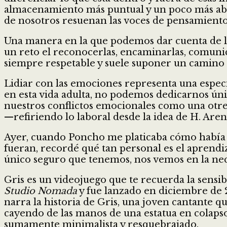
almacenamiento más puntual y un poco más abst
de nosotros resuenan las voces de pensamiento
Una manera en la que podemos dar cuenta de la
un reto el reconocerlas, encaminarlas, comunic
siempre respetable y suele suponer un camino
Lidiar con las emociones representa una espec
en esta vida adulta, no podemos dedicarnos ún
nuestros conflictos emocionales como una otre
—refiriendo lo laboral desde la idea de H. Are
Ayer, cuando Poncho me platicaba cómo había ll
fueran, recordé qué tan personal es el aprendiza
único seguro que tenemos, nos vemos en la nec
Gris es un videojuego que te recuerda la sensi
Studio Nomada
y fue lanzado en diciembre de 
narra la historia de Gris, una joven cantante 
cayendo de las manos de una estatua en colapso, 
sumamente minimalista y resquebrajado.