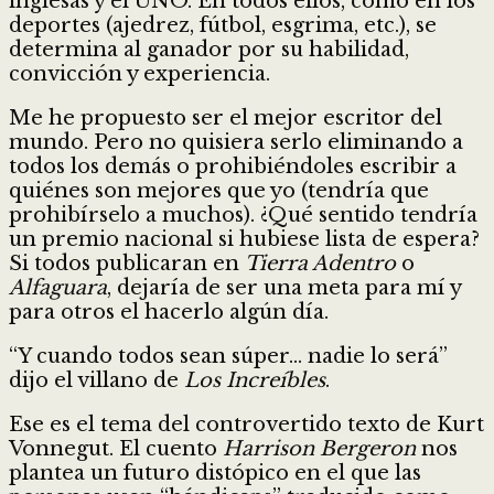
inglesas y el UNO. En todos ellos, como en los
deportes (ajedrez, fútbol, esgrima, etc.), se
determina al ganador por su habilidad,
convicción y experiencia.
Me he propuesto ser el mejor escritor del
mundo. Pero no quisiera serlo eliminando a
todos los demás o prohibiéndoles escribir a
quiénes son mejores que yo (tendría que
prohibírselo a muchos). ¿Qué sentido tendría
un premio nacional si hubiese lista de espera?
Si todos publicaran en
Tierra Adentro
o
Alfaguara
, dejaría de ser una meta para mí y
para otros el hacerlo algún día.
“Y cuando todos sean súper… nadie lo será”
dijo el villano de
Los Increíbles
.
Ese es el tema del controvertido texto de Kurt
Vonnegut. El cuento
Harrison Bergeron
nos
plantea un futuro distópico en el que las