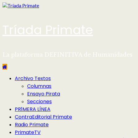
Saltar
al
contenido
Tríada Primate
La plataforma DEFINITIVA de Humanidades
Menú
Archivo Textos
principal
Columnas
Ensayo Pirata
Secciones
PR1MERA LÍNEA
ContraEditorial Primate
Radio Primate
PrimateTV