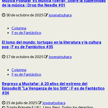
Música Popupar VS Música «Seria». Sobre la subjetividad
de la música | Drop the Needle #01
30 de octubre de 2025
josenatsuhara
Columna
F es de Fantástico
El lomo del mundo: tortugas en la literatura y la cultura
pop | F es de Fantástico #35
17 de octubre de 2025
josenatsuhara
Columna
F es de Fantástico
Regreso a Mustafar: A 20 años del estreno del
Episodio III “La Venganza de los Sith” | F es de Fantástico
#34
25 de julio de 2025
josenatsuhara
© Tríada Primate E.I.R.L. Lima, Perú. Todos los derechos