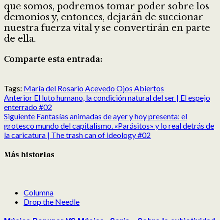
que somos, podremos tomar poder sobre los
demonios y, entonces, dejarán de succionar
nuestra fuerza vital y se convertirán en parte
de ella.
Comparte esta entrada:
Compartir
Compartir
Compartir
Compartir
Compartir
Compartir
en
en
en
en
en
en
Tags:
María del Rosario Acevedo
Ojos Abiertos
Post
X
Facebook
Reddit
LinkedIn
Pinterest
Pocket
Anterior
El luto humano, la condición natural del ser | El espejo
navigation
(Twitter)
enterrado #02
Siguiente
Fantasías animadas de ayer y hoy presenta: el
grotesco mundo del capitalismo. «Parásitos» y lo real detrás de
la caricatura | The trash can of ideology #02
Más historias
Columna
Drop the Needle