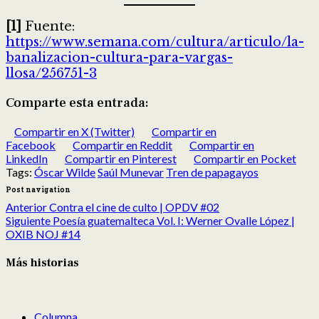
[1]
Fuente:
https://www.semana.com/cultura/articulo/la-
banalizacion-cultura-para-vargas-
llosa/256751-3
Comparte esta entrada:
Compartir en X (Twitter)
Compartir en
Facebook
Compartir en Reddit
Compartir en
LinkedIn
Compartir en Pinterest
Compartir en Pocket
Tags:
Óscar Wilde
Saúl Munevar
Tren de papagayos
Post navigation
Anterior
Contra el cine de culto | OPDV #02
Siguiente
Poesía guatemalteca Vol. I: Werner Ovalle López |
OXIB NOJ #14
Más historias
Columna