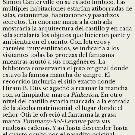
Simón Canterville en su estado límbico. Las
múltiples habitaciones estarían atiborradas de
salas, estanterías, habitaciones y pasadizos
secretos. Un enorme mapa a la entrada
mostraría la arquitectura del castillo y en cada
sala señalaría los objetos que hicieron parte y
ambientaron el cuento. Con letreros y
carteles, muy estilizados, se indicaría a los
visitantes todas las proezas del fantasma
mientras asustó a sus congéneres. La
biblioteca conservaría el piso original donde
estuvo la famosa mancha de sangre. El
recorrido incluiría el sitio exacto donde
Hiram B. Otis se agachó a resanar la mancha
con su limpiador marca
Pinkerton
. En otro
nivel del castillo estaría marcada, a la entrada
de la alcoba matrimonial, el lugar donde el
señor Otis le ofreció al fantasma la grasa
marca
Tammany-Sol-Levante
para sus
ruidosas cadenas. Y así hasta descender hasta
el cuarto oculto por el pasadizo original