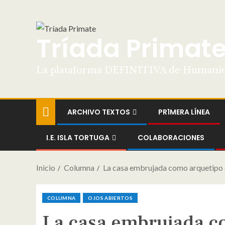
Tríada Primat
La plataforma DEFINITIVA de Humani
ARCHIVO TEXTOS
PR1MERA LÍNEA
I.E. ISLA TORTUGA
COLABORACIONES
Inicio
Columna
La casa embrujada como arquetipo e
COLUMNA
OJOS ABIERTOS
La casa embrujada com