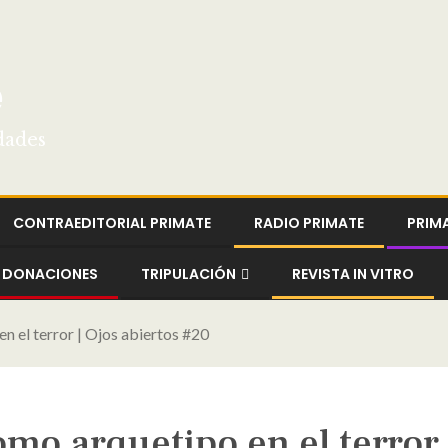
e
dades
CONTRAEDITORIAL PRIMATE
RADIO PRIMATE
PRIM
DONACIONES
TRIPULACIÓN
REVISTA IN VITRO
n el terror | Ojos abiertos #20
o arquetipo en el terror 