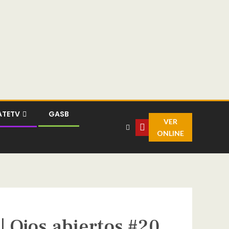
ATETV
GASB
VER
ONLINE
| Ojos abiertos #20