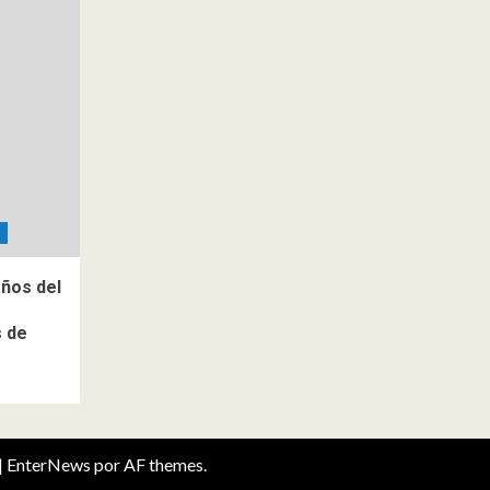
años del
s de
|
EnterNews
por AF themes.