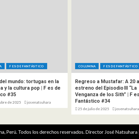
A
F ES DE FANTÁSTICO
COLUMNA
F ES DE FANTÁSTICO
del mundo: tortugas en la
Regreso a Mustafar: A 20 
ra y la cultura pop | F es de
estreno del Episodio III “La
ico #35
Venganza de los Sith” | F e
Fantástico #34
ubre de 2025
josenatsuhara
25 de julio de 2025
josenatsuhara
ima, Perú. Todos los derechos reservados. Director José Natsuhara