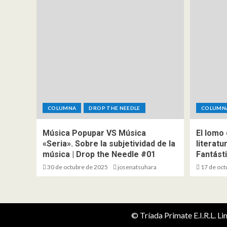
COLUMNA
DROP THE NEEDLE
COLUMN
Música Popupar VS Música
El lomo 
«Seria». Sobre la subjetividad de la
literatu
música | Drop the Needle #01
Fantást
30 de octubre de 2025
josenatsuhara
17 de oct
© Tríada Primate E.I.R.L. L