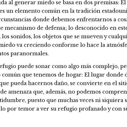
da al generar miedo se basa en dos premisas: El 
o es un elemento común en la tradición estadou
ircunstancias donde debemos enfrentarnos a cos
mecanismo de defensa; lo desconocido en este c
s, los sonidos, los objetos que se mueven y cualq
miedo va creciendo conforme lo hace la atmósfer
entos paranormales.
refugio puede sonar como algo más complejo, per
to común que tenemos de hogar: El lugar donde 
 que pueda hacernos daño, se convierte en el sit
 de amenaza que, además, no podemos comprend
idumbre, puesto que muchas veces ni siquiera se
arlo por temor a ver su refugio profanado y con