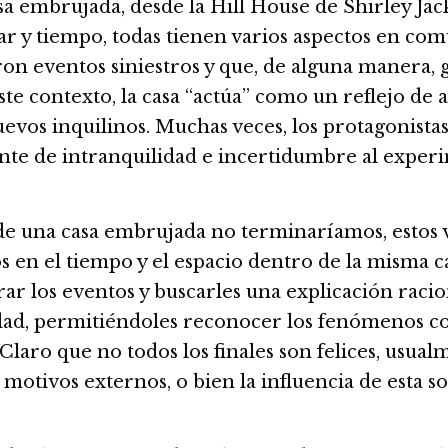
a embrujada, desde la Hill House de Shirley Jac
r y tiempo, todas tienen varios aspectos en común
n eventos siniestros y que, de alguna manera, gu
te contexto, la casa “actúa” como un reflejo de 
vos inquilinos. Muchas veces, los protagonistas 
nte de intranquilidad e incertidumbre al experi
e una casa embrujada no terminaríamos, estos v
s en el tiempo y el espacio dentro de la misma c
norar los eventos y buscarles una explicación rac
erdad, permitiéndoles reconocer los fenómenos co
 Claro que no todos los finales son felices, usua
tivos externos, o bien la influencia de esta sob