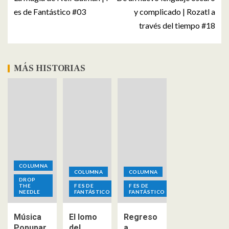
es de Fantástico #03
y complicado | Rozatl a
través del tiempo #18
MÁS HISTORIAS
COLUMNA
COLUMNA
COLUMNA
DROP
THE
F ES DE
F ES DE
NEEDLE
FANTÁSTICO
FANTÁSTICO
Música
El lomo
Regreso
Popupar
del
a