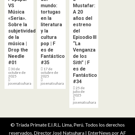
VS
mundo:
Mustafar:
Música
tortugas
A 20
«Seria».
en la
años del
Sobre la
literatura
estreno
subjetividad
y la
del
de la
cultura
Episodio III
música |
pop | F
“La
Drop the
es de
Venganza
Needle
Fantástico
de los
#01
#35
Sith” | F
es de
30 de
17 de
octubre de
octubre de
Fantástico
2025
2025
#34
josenatsuhara
josenatsuhara
25 de
julio de
2025
josenatsuhara
© Tríada Primate E.I.R.L. Lima, Perú. Todos los derechos
reservados. Director José Natsuhara
|
EnterNews
por AF