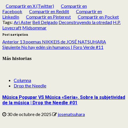
Compartir en X (Twitter)
Compartir en
Facebook
Compartir en Reddit
Compartir en
LinkedIn
Compartir en Pinterest
Compartir en Pocket
Tags:
Ari Aster
Beli Delgado
Deconstruyendo la otredad
H.P.
Lovecraft
Midsommar
Post navigation
Anterior
13 poemas NIKKEIS de JOSÉ NATSUHARA
Siguiente
No hay edén sin humanos | Foro Verde #11
Más historias
Columna
Drop the Needle
Música Popupar VS Música «Seria». Sobre la subjetividad
de la música | Drop the Needle #01
30 de octubre de 2025
josenatsuhara