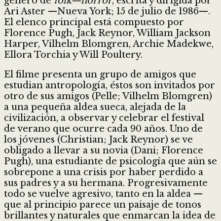
género de
folk—horror
, escrita y dirigida por
Ari Aster —Nueva York; 15 de julio de 1986—.
El elenco principal está compuesto por
Florence Pugh, Jack Reynor, William Jackson
Harper, Vilhelm Blomgren, Archie Madekwe,
Ellora Torchia y Will Poultery.
El filme presenta un grupo de amigos que
estudian antropología, éstos son invitados por
otro de sus amigos (Pelle; Vilhelm Blomgren)
a una pequeña aldea sueca, alejada de la
civilización, a observar y celebrar el festival
de verano que ocurre cada 90 años. Uno de
los jóvenes (Christian; Jack Reynor) se ve
obligado a llevar a su novia (Dani; Florence
Pugh), una estudiante de psicología que aún se
sobrepone a una crisis por haber perdido a
sus padres y a su hermana. Progresivamente
todo se vuelve agresivo, tanto en la aldea —
que al principio parece un paisaje de tonos
brillantes y naturales que enmarcan la idea de