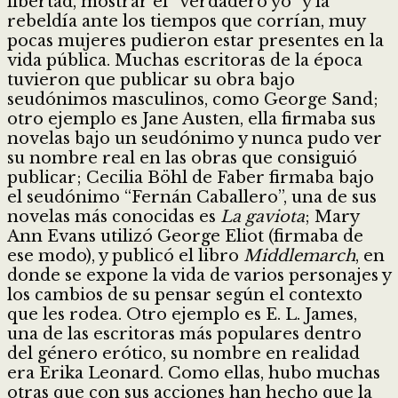
libertad, mostrar el “verdadero yo” y la
rebeldía ante los tiempos que corrían, muy
pocas mujeres pudieron estar presentes en la
vida pública. Muchas escritoras de la época
tuvieron que publicar su obra bajo
seudónimos masculinos, como George Sand;
otro ejemplo es Jane Austen, ella firmaba sus
novelas bajo un seudónimo y nunca pudo ver
su nombre real en las obras que consiguió
publicar; Cecilia Böhl de Faber firmaba bajo
el seudónimo “Fernán Caballero”, una de sus
novelas más conocidas es
La gaviota
; Mary
Ann Evans utilizó George Eliot (firmaba de
ese modo), y publicó el libro
Middlemarch
, en
donde se expone la vida de varios personajes y
los cambios de su pensar según el contexto
que les rodea. Otro ejemplo es E. L. James,
una de las escritoras más populares dentro
del género erótico, su nombre en realidad
era Erika Leonard. Como ellas, hubo muchas
otras que con sus acciones han hecho que la