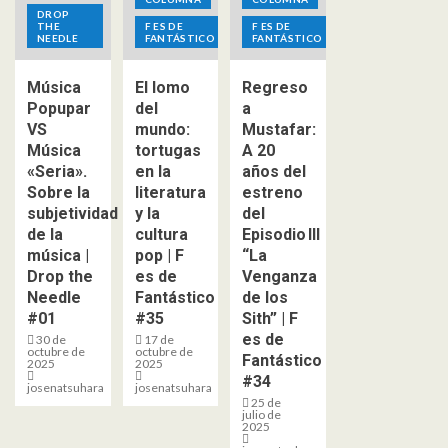
DROP
THE
F ES DE
F ES DE
NEEDLE
FANTÁSTICO
FANTÁSTICO
Música
El lomo
Regreso
Popupar
del
a
VS
mundo:
Mustafar:
Música
tortugas
A 20
«Seria».
en la
años del
Sobre la
literatura
estreno
subjetividad
y la
del
de la
cultura
Episodio III
música |
pop | F
“La
Drop the
es de
Venganza
Needle
Fantástico
de los
#01
#35
Sith” | F
es de
30 de
17 de
octubre de
octubre de
Fantástico
2025
2025
#34
josenatsuhara
josenatsuhara
25 de
julio de
2025