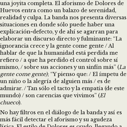
una joyita completa. El aforismo de Dolores de
Huevos entra como un balazo de serenidad,
realidad y culpa. La banda nos presenta diversas
situaciones en donde sólo puede haber una
explicación-defecto, y de ahí se agarran para
elaborar un discurso directo y fulminante: “La
ignorancia crece y la gente come gente / Al
hablar de que la humanidad está perdida me
refiero / a que ha perdido el control sobre sí
mismo, / sobre sus acciones y un sinfín más” (
La
gente come gente)
; “Y pienso que: / El ímpetu de
un niño o la alegría de alguien más / es de
admirar. / Tan sólo el tacto y la empatía (de este
mundo) / son carencias que vivimos” (
El
chueco
).
No hay filtros en el diálogo de la banda y así es
más fácil detectar el aforismo y su agudeza
lírica. El estilo de Dolores es crudo, llegando a