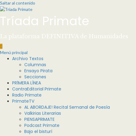
Saltar al contenido
Tríada Primate
La plataforma DEFINITIVA de Humanidades
Menú principal
Archivo Textos
Columnas
Ensayo Pirata
Secciones
PR1MERA LÍNEA
ContraEditorial Primate
Radio Primate
PrimateTV
AL ABORDAJE! Recital Semanal de Poesía
Valkirias Literarias
PIENSAPRIMATE
Podcast Primate
Bajo el bisturí