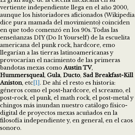
El gran auge de la escena mexicana en su
vertiente independiente llega en el año 2000,
aunque los historiadores aficionados (Wikipedia
dice pura mamada del movimiento) coinciden
en que todo comenzó en los 90s. Todas las
enseñanzas DIY (Do It Yourself) de la escuelita
americana del punk rock, hardcore, emo
llegarían a las tierras latinoamericanas y
provocarían el nacimiento de las primeras
bandotas mexas como
Austin TV
,
Hummersqueal
,
Gula
,
Ducto
,
Sad Breakfast-Kill
Aniston
, etc
[1]
. De ahí el resto es historia:
géneros como el post-hardcore, el screamo, el
post-rock, el punk, el math rock, el post-metal y
chingos más inundan nuestro catálogo físico-
digital de proyectos mexas acuñados en la
filosofía independiente y, en general, en el caos
sonoro.