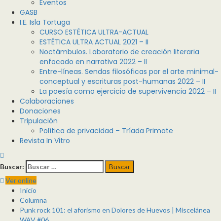
Eventos
GASB
I.E. Isla Tortuga
CURSO ESTÉTICA ULTRA-ACTUAL
ESTÉTICA ULTRA ACTUAL 2021 – II
Noctámbulos. Laboratorio de creación literaria
enfocado en narrativa 2022 – II
Entre-líneas. Sendas filosóficas por el arte minimal-
conceptual y escrituras post-humanas 2022 – II
La poesía como ejercicio de supervivencia 2022 – II
Colaboraciones
Donaciones
Tripulación
Política de privacidad – Tríada Primate
Revista In Vitro
Buscar:
Ver online
Inicio
Columna
Punk rock 101: el aforismo en Dolores de Huevos | Miscelánea
WAV #06