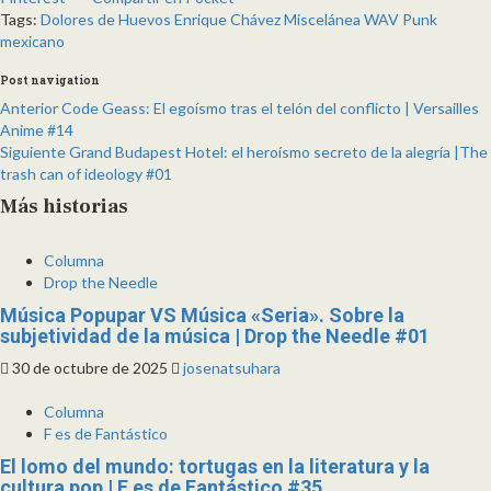
Tags:
Dolores de Huevos
Enrique Chávez
Miscelánea WAV
Punk
mexicano
Post navigation
Anterior
Code Geass: El egoísmo tras el telón del conflicto | Versailles
Anime #14
Siguiente
Grand Budapest Hotel: el heroísmo secreto de la alegría |The
trash can of ideology #01
Más historias
Columna
Drop the Needle
Música Popupar VS Música «Seria». Sobre la
subjetividad de la música | Drop the Needle #01
30 de octubre de 2025
josenatsuhara
Columna
F es de Fantástico
El lomo del mundo: tortugas en la literatura y la
cultura pop | F es de Fantástico #35