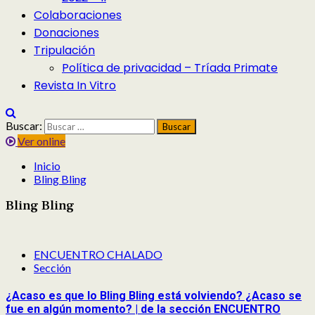
Colaboraciones
Donaciones
Tripulación
Política de privacidad – Tríada Primate
Revista In Vitro
Buscar:
Ver online
Inicio
Bling Bling
Bling Bling
ENCUENTRO CHALADO
Sección
¿Acaso es que lo Bling Bling está volviendo? ¿Acaso se
fue en algún momento? | de la sección ENCUENTRO