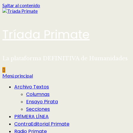
Saltar al contenido
Tríada Primate
La plataforma DEFINITIVA de Humanidades
Menú principal
Archivo Textos
Columnas
Ensayo Pirata
Secciones
PR1MERA LÍNEA
ContraEditorial Primate
Radio Primate