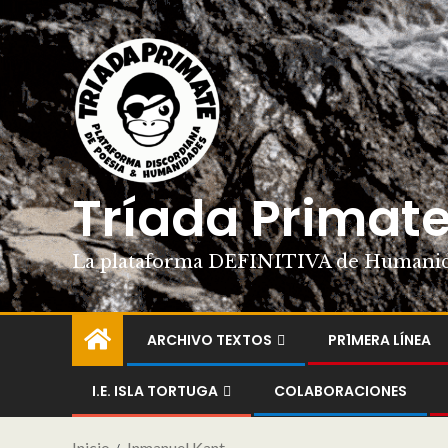
Tríada Primat
La plataforma DEFINITIVA de Humani
ARCHIVO TEXTOS
PR1MERA LÍNEA
I.E. ISLA TORTUGA
COLABORACIONES
Inicio
Inmanuel Kant