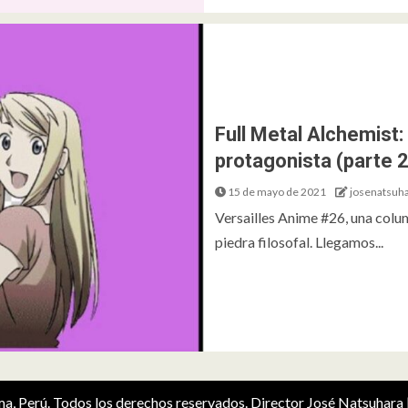
Full Metal Alchemist
protagonista (parte 2
15 de mayo de 2021
josenatsuh
Versailles Anime #26, una col
piedra filosofal. Llegamos...
ima, Perú. Todos los derechos reservados. Director José Natsuhara