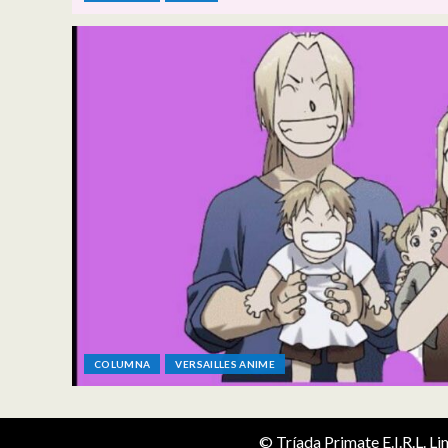
COLUMNA
VERSAILLES ANIME
© Tríada Primate E.I.R.L. L