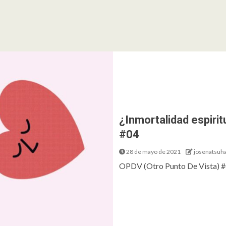
¿Inmortalidad espirit
#04
28 de mayo de 2021
josenatsuh
OPDV (Otro Punto De Vista) #04