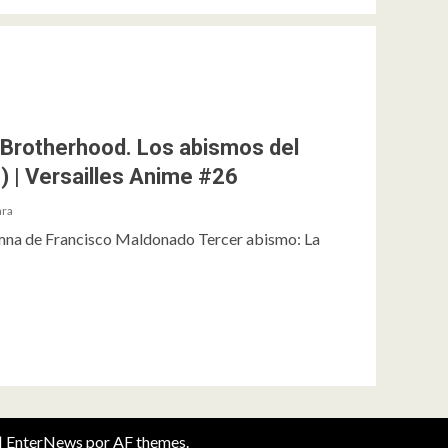
: Brotherhood. Los abismos del
) | Versailles Anime #26
ara
umna de Francisco Maldonado Tercer abismo: La
|
EnterNews
por AF themes.