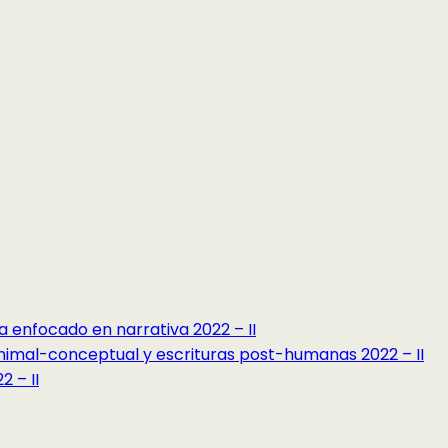
a enfocado en narrativa 2022 – II
minimal-conceptual y escrituras post-humanas 2022 – II
 – II